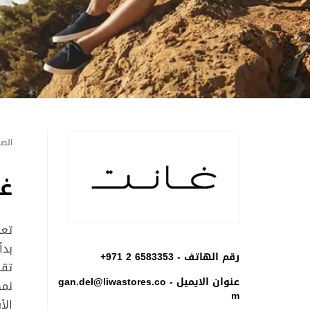
الصف
غ
تعد
بدأ
رقم الهاتف -
+971 2 6583353
تقد
عنوان الايميل -
gan.del@liwastores.co
نمط
m
الأ