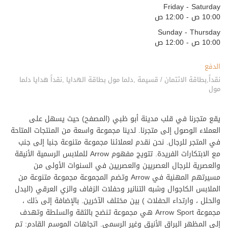
Friday - Saturday
10:00 ص - 12:00 ص
Sunday - Thursday
10:00 ص - 12:00 ص
الدفع
نقداً,بطاقة الائتمان / قسيمة ,دلما مول بطاقة الهدايا ,نقداً هدايا دلما
مول
يقع متجرنا في قلب مدينة أبو ظبي (المصفح) حيث يسهل على
العملاء الوصول إلى متجرنا. لدينا مجموعة واسعة من المنتجات المتاحة
في المتجر للرجال. نحن نقدم لعملائنا مجموعة متنوعة جنبا إلى جنب
مع الابتكارات الفريدة. تتويج مفهوم Arrow للملابس الرسمية الأنيقة
والعصرية للرجال العصريين والعصريين في السنوات الأولى من
مسيرتهم المهنية في Arrow وتضم المجموعة مجموعة متنوعة من
الملابس الكاجوال وشبه التنانير وحفلات الزفاف والزي العرقي (البدل
والحلل ، وارتداء الحفلات ) بين مختلف الآخرين. بالإضافة إلى ذلك ،
مجموعة Arrow Sport هي مجموعة تنضح بالثقة والسلطة وتهدف
إلى المظهر البراق الأنيق وغير الرسمي. اتجاهات الموسم القادم: تم