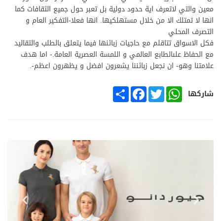
معين والتي لاتعرف اية حدود دولية بل تعبر حول جميع الثقافات كما
انها لا تمتلك الا من خلال مستهلكيها. انها فعلا-التفكير العام و
التصرف المحلي
فكل الاسواق تتاقلم مع حاجيات زبائنها فيما يتعلق بالطلب والتقاليد
مع الحفاظ علىالطابع العالمي و اللمسة العصرية العامة.- اما هدف
علامتنا وهو- ان نجعل زبائننا يشعرون افضل و يظهرون اعظم-.
SHARE
FACEBOOK
TWITTER
WHATSAPP
شاركها