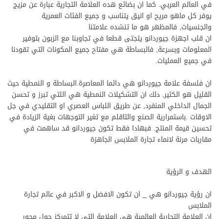
في العالم العربي. كما ان بضائع هده العلامة التجارية عبارة عن مزيج
يوفر كل ماهو مريح او انيق يتناسب و جميع الفئات العمرية
والجنسيات, فالمظهر هو ما تنشده علامتنا
ان قلب اجهزة جيوردانو يتجتى قطعا في تجاوبنا مع الزبون بتوفير
المعلومات وبسرعة, فالبساطة هي مفتاح جميع المكونات التي تقودنا
في جميع العمليات.
ان فلسفة علامة جيوردانو هي دائما المعاصرة.البساطة و النمطية حيث
القليل هو الكثير, دلك ان التشكيلات النمطية هي اللتي تبرز و تحسن
الجمال الداخلي المنفرد, عن طريق اللباس العصري او التقليدي في جل
الاوقات .باستمرارية الصنع والتاقلم مع تغير التوجهات بغية الزيادة في
تحسين قيمة المنتج. فبهادا فقط تكون جيوردانو قد ساهمت في
مقاربات مرنة لانماء تجارة الملابس الجاهزة
الهدف و الرؤية
ان رؤية جيوردانو هي _ ان تكون الافضل و الاكبر في عالم تجارة
الملابس
ان العلامة التجارية العالمية هي العلامة التي لا تتمركز حول محور