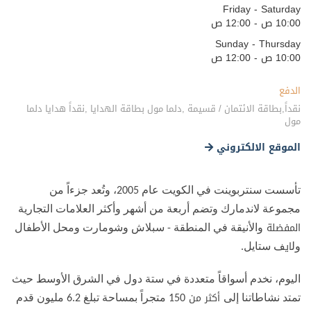
Friday - Saturday
10:00 ص - 12:00 ص
Sunday - Thursday
10:00 ص - 12:00 ص
الدفع
نقداً,بطاقة الائتمان / قسيمة ,دلما مول بطاقة الهدايا ,نقداً هدايا دلما
مول
الموقع الالكتروني
تأسست سنتربوينت في الكويت عام 2005، وتُعد جزءاً من
مجموعة لاندمارك وتضم أربعة من أشهر وأكثر العلامات التجارية
المفضلة
والأنيقة في المنطقة - سبلاش وشومارت ومحل الأطفال
اي
ول
ف ستايل.
اليوم، نخدم أسواقاً متعددة في ستة دول في الشرق الأوسط حيث
أكثر من
تمتد نشاطاتنا إلى
150 متجراً بمساحة تبلغ 6.2 مليون قدم