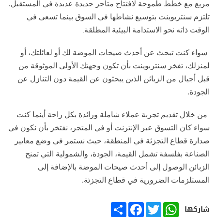
مربع مع خطط طموحة لافتتاح متاجر جديدة عديدة في المستقبل.
تلتزم سنتربوينت بتوسيع نشاطها في السوق بينما تسعى في
.
الوقت ذاته نحو الاستدامة البيئية المطلقة
سواء كنت تبحث عن أحدث صيحات الموضة لك أو لعائلتك، أو
لمنزلك، تفخر سنتربوينت بأن تكون وجهتك الأولى الموثوقة من
قبل أجيال من الزبائن الذين يبحثون عن القيمة دون التنازل عن
الجودة
.
من خلال تقديم تجربة عملاء شاملة ورائدة بكل راحة أينما كنت
سواء كان التسوق عبر الإنترنت أو في المتجر، نفتخر بأن نكون في
صدارة قطاع التجزئة في المنطقة، حيث نستمر في وضع معايير
الصناعة بفلسفة تشمل القيمة، الجودة، والشمولية التي تمنح
الزبائن الوصول إلى أحدث صيحات الموضة بالإضافة إلى
المستلزمات الضرورية في قطاع التجزئة.
SHARE
FACEBOOK
TWITTER
WHATSAPP
شاركها