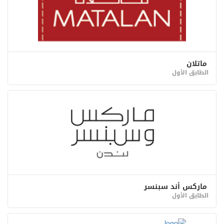
ﻣﺎﺗﻼﻥ
الطابق الأول
ماركس أند سبنسر
الطابق الأول