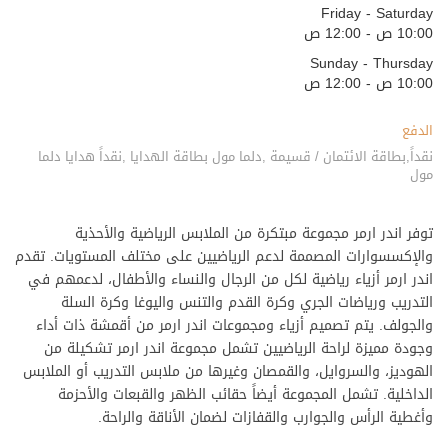
Friday - Saturday
10:00 ص - 12:00 ص
Sunday - Thursday
10:00 ص - 12:00 ص
الدفع
نقداً,بطاقة الائتمان / قسيمة ,دلما مول بطاقة الهدايا ,نقداً هدايا دلما
مول
توفر اندر ارمر مجموعة مبتكرة من الملابس الرياضية والأحذية
والإكسسوارات المصممة لدعم الرياضيين على مختلف المستويات. تقدم
اندر ارمر أزياء رياضية لكل من الرجال والنساء والأطفال، لدعمهم في
التدريب ورياضات الجري وكرة القدم والتنس واليوغا وكرة السلة
والجولف. يتم تصميم أزياء ومجموعات اندر ارمر من أقمشة ذات أداء
وجودة مميزة لراحة الرياضيين تشمل مجموعة اندر ارمر تشكيلة من
الهوديز، والسروايل، والقمصان وغيرها من ملابس التدريب أو الملابس
الداخلية. تشمل المجموعة أيضاً حقائب الظهر والقبعات والأحزمة
وأغطية الرأس والجوارب والقفازات لضمان الأناقة والراحة.