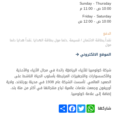
Sunday - Thursday
10:00 ص - 11:00 م
Friday - Saturday
10:00 ص - 12:00 ص
الدفع
نقداً,بطاقة الائتمان / قسيمة ,دلما مول بطاقة الهدايا ,نقداً هدايا دلما
مول
الموقع الالكتروني
شركة كولومبيا للأزياء الرياضيّة رائدة في مجال الأزياء والأحذية
والأكسسوارات والتجهيزات المرتبطة بأسلوب الحياة الناشط على
الصعيد العالمي. تأسست الشركة عام 1938 في مدينة بورتلاند، ولاية
أوريغون وجمعت علامات عالمية تباع منتجاتها في أكثر من مئة بلد،
إضافة إلى علامة كولومبيا.
SHARE
FACEBOOK
TWITTER
WHATSAPP
شاركها