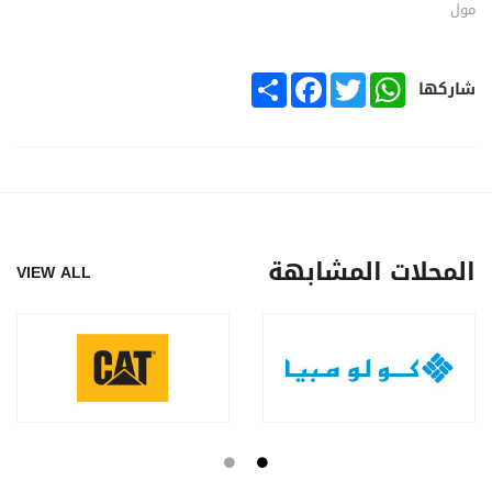
مول
SHARE
FACEBOOK
TWITTER
WHATSAPP
شاركها
المحلات المشابهة
VIEW ALL