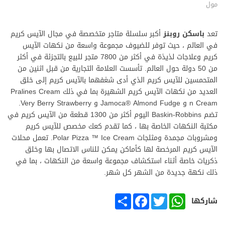
مول
تعد
باسكن روبنز
أكبر سلسلة متاجر متخصصة في مجال الآيس كريم
في العالم ، حيث توفر للضيوف مجموعة واسعة من نكهات الآيس
كريم وعلاجات لذيذة في أكثر من 7800 متجر للبيع بالتجزئة في أكثر
من 50 دولة حول العالم. تأسست العلامة التجارية من قبل اثنين من
المتحمسين للآيس كريم الذي أدى شغفهما بالآيس كريم إلى خلق
العديد من نكهات الآيس كريم الشهيرة بما في ذلك Pralines Cream
n Cream و Jamoca® Almond Fudge و Very Berry Strawberry.
تضم Baskin-Robbins اليوم أكثر من 1300 قطعة من الآيس كريم في
مكتبة النكهات الخاصة بها ، كما تقدم كعك مخصص للآيس كريم
ومشروبات مجمدة ومثلجات Polar Pizza ™ Ice Cream. تعمل محلات
الآيس كريم المرخصة لها كأماكن يمكن للناس الاتصال بها وخلق
ذكريات خاصة أثناء استكشاف مجموعة واسعة من النكهات ، بما في
ذلك نكهة جديدة من الشهر كل شهر.
SHARE
FACEBOOK
TWITTER
WHATSAPP
شاركها