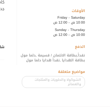
كأم
جدي
الأوقات
Friday - Saturday
10:00 ص - 12:00 ص
Sunday - Thursday
10:00 ص - 12:00 ص
الدفع
شار
نقداً,بطاقة الائتمان / قسيمة ,دلما مول
بطاقة الهدايا ,نقداً هدايا دلما مول
مواضيع متعلقة
الشوكولا والحلويات والمثلجات
والعصائر