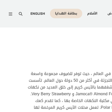
Menu
وض
الأفلام
بطاقة الهدايا
ENGLISH
في العالم ، حيث توفر للضيوف مجموعة واسعة
من نكهات الآيس كريم وعلاجات لذيذة في أكثر من 7800 متجر للبيع بالتجزئة في أكثر من 50 دولة حول العالم. تأسست
ى شغفهما بالآيس كريم إلى خلق العديد من نكهات
الآيس كريم الشهيرة بما في ذلك Pralines Cream n Cream و Jamoca® Almond Fudge و Very Berry Strawberry.
 قطعة من الآيس كريم في مكتبة النكهات الخاصة بها ، كما تقدم كعك
مخصص للآيس كريم ومشروبات مجمدة ومثلجات Polar Pizza ™ Ice Cream. تعمل محلات الآيس كريم المرخصة لها