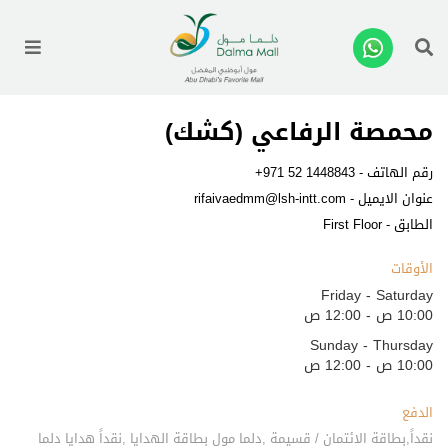
enu
محمصة الرفاعي (كشك)
رقم الهاتف -
+971 52 1448843
عنوان الايميل -
rifaivaedmm@lsh-intt.com
الطابق - First Floor
الأوقات
Friday - Saturday
10:00 ص - 12:00 ص
Sunday - Thursday
10:00 ص - 12:00 ص
الدفع
نقداً,بطاقة الائتمان / قسيمة ,دلما مول بطاقة الهدايا ,نقداً هدايا دلما