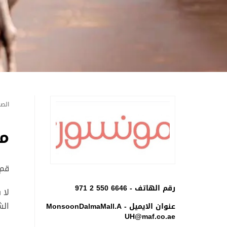
الصف
م
قم 
رقم الهاتف -
971 2 550 6646
لا 
الش
عنوان الايميل -
MonsoonDalmaMall.A
UH@maf.co.ae