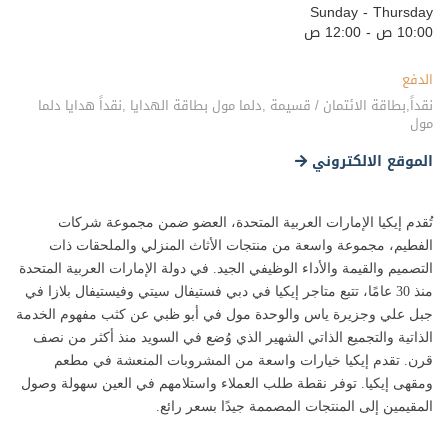
Sunday - Thursday
10:00 ص - 12:00 ص
الدفع
نقداً,بطاقة الائتمان / قسيمة ,دلما مول بطاقة الهدايا ,نقداً هدايا دلما
مول
الموقع الالكتروني
تُقدم إيكيا الإمارات العربية المتحدة، العضو ضمن مجموعة شركات
الفطيم، مجموعة واسعة من منتجات الأثاث المنزلي والملحقات ذات
التصميم والقيمة والأداء الوظيفي الجيد. في دولة الإمارات العربية المتحدة
منذ 30 عامًا، تتبع متاجر إيكيا في دبي فستيفال سيتي وفيستيفال بلازا في
جبل علي وجزيرة ياس والوحدة مول في أبو ظبي عن كثب مفهوم الخدمة
الذاتية والتجميع الذاتي الشهير الذي وُضع في السويد منذ أكثر من نصف
قرن. تقدم إيكيا خيارات واسعة من المشروبات المنعشة في مطعم
ومقهى إيكيا. توفر نقطة طلب العملاء واستلامهم في العين سهولة وصول
المقيمين إلى المنتجات المصممة جيدًا بسعر رائع.