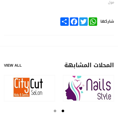
مول
SHARE
FACEBOOK
TWITTER
WHATSAPP
شاركها
المحلات المشابهة
VIEW ALL