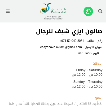
enu
صالون ايزي شيف للرجال
رقم الهاتف -
+971 52 942 8061
عنوان الايميل -
easyshave.akram@gmail.com
الطابق - First Floor
الأوقات
Friday - Saturday
10:00 ص - 12:00 ص
Sunday - Thursday
10:00 ص - 12:00 ص
الدفع
نقداً,بطاقة الائتمان / قسيمة ,دلما مول بطاقة الهدايا ,نقداً هدايا دلما