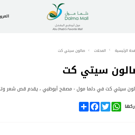
العر
حة الرئيسية
المحلات
صالون سيتي كت
الون سيتي كت
ون سيتي كت في دلما مول - مصفح أبوظبي ، يقدم قص شعر وتص
SHARE
FACEBOOK
TWITTER
WHATSAPP
كها