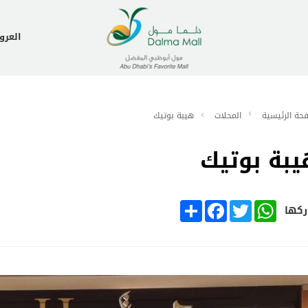
العر
حة الرئيسية
المحلات
هيبة بوتيك
يبة بوتيك
SHARE
FACEBOOK
TWITTER
WHATSAPP
كها