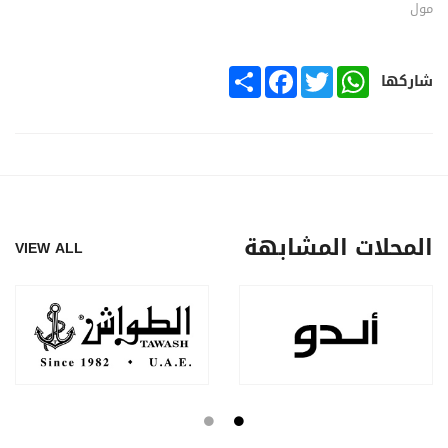
مول
SHARE
FACEBOOK
TWITTER
WHATSAPP
شاركها
المحلات المشابهة
VIEW ALL