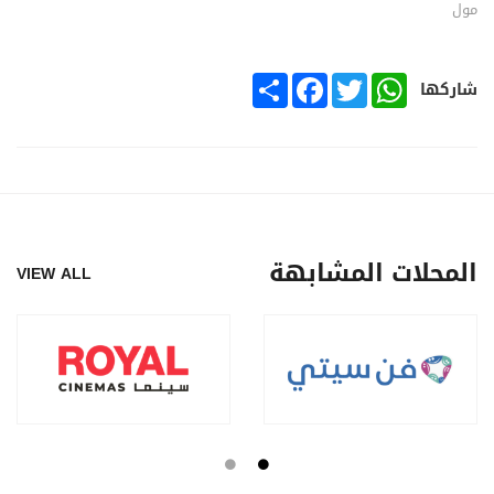
مول
SHARE
FACEBOOK
TWITTER
WHATSAPP
شاركها
المحلات المشابهة
VIEW ALL