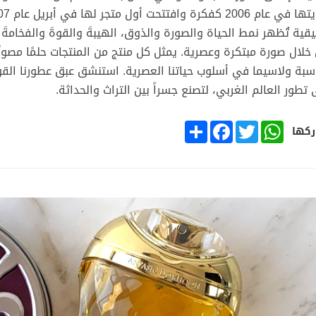
قية تُظهر نمط الحياة والصورة والذوق، الهيبةَ والقوةَ والفخامةَ
خلال صورة مبتكرة وعصرية. يمثل كل منتج من المنتجات حلمًا مصونً
سبة ولاسيما في أسلوب حياتنا العصرية. استنشق عبق عطورنا القوم
 تطور العالم الغربي، لتصنع جسراً بين التراث والحداثة.
SHARE
FACEBOOK
TWITTER
WHATSAPP
كها