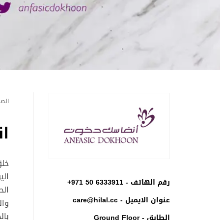
الصف
ا
خلق
الي
رقم الهاتف -
+971 50 6333911
الح
عنوان الايميل -
care@hilal.cc
وال
بال
الطابق - Ground Floor