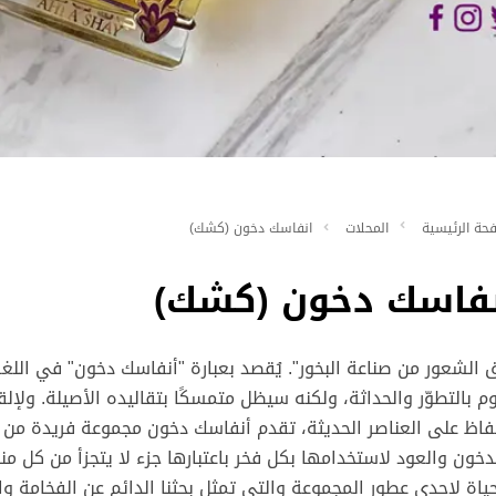
حة الرئيسية
المحلات
انفاسك دخون (كشك)
نفاسك دخون (كشك)
 الشعور من صناعة البخور". يُقصد بعبارة "أنفاسك دخون" في اللغة
وم بالتطوّر والحداثة، ولكنه سيظل متمسكًا بتقاليده الأصيلة. ولإلق
فاظ على العناصر الحديثة، تقدم أنفاسك دخون مجموعة فريدة من ا
دخون والعود لاستخدامها بكل فخر باعتبارها جزء لا يتجزأ من كل م
حياة لإحدى عطور المجموعة والتي تمثل بحثنا الدائم عن الفخامة 