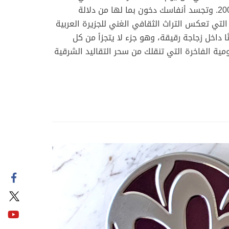
بدايتها في عام 2006 كفكرة وافتتحت أول متجر لها في أبريل عام 2007. وتجسد أنفاسك دخون بما لها من دلالة
 التي تعكس التراث الثقافي الغني للجزيرة العربية
ا داخل زجاجة رقيقة، وهو جزء لا يتجزأ من كل
ية الفاخرة التي تنقلك من سحر التقاليد الشرقية