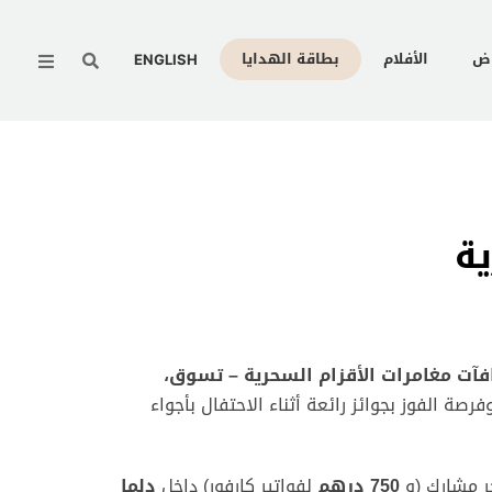
Menu
وض
الأفلام
بطاقة الهدايا
ENGLISH
ية
فآت مغامرات الأقزام السحرية – تسوق،
فرصة الفوز بجوائز رائعة أثناء الاحتفال بأجواء
ر مشارك (و
750
درهم
لفواتير كارفور) داخل
دلما