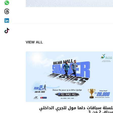
VIEW ALL
سلة سباقات دلما مول للجري الداخلي
باق 2 من 3