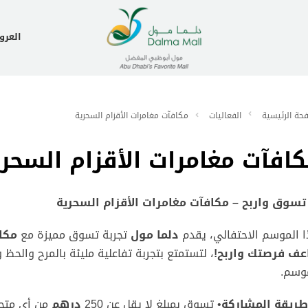
العر
حة الرئيسية
الفعاليات
مكافآت مغامرات الأقزام السحرية
افآت مغامرات الأقزام السحر
تسوق واربح – مكافآت مغامرات الأقزام السحرية
 الموسم الاحتفالي، يقدم
دلما مول
تجربة تسوق مميزة مع
مكا
عف فرصتك واربح
!
، لتستمتع بتجربة تفاعلية مليئة بالمرح والحظ و
موسم
.
طريقة المشاركة
• تسوق بمبلغ لا يقل عن
250
درهم
من أي متج