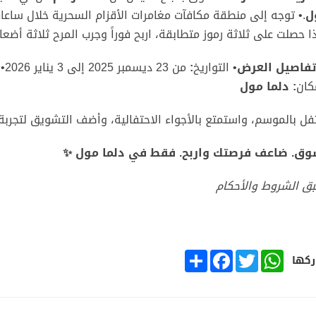
ل
.•
توجه إلى منطقة مكافآت مغامرات الأقزام السحرية خلال ساعا
ذا حصلت على ثلاثة رموز متطابقة، اربح فوراً وجرب المرح ثلاثة أضع
تفاصيل العرض
• التواريخ
:
من 23 ديسمبر 2025 إلى 3 يناير 2026• المواعيد
كان
:
دلما مول
فل بالموسم، واستمتع بالأجواء الاحتفالية، وأضف التشويق لتجرب
وق. ضاعف فرصتك واربح. فقط في دلما مول
✨
ق الشروط والأحكام
SHARE
FACEBOOK
TWITTER
WHATSAPP
كها