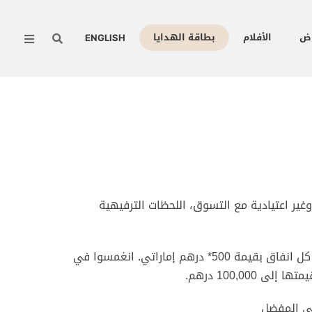
Menu
وض
الأفلام
بطاقة الهدايا
ENGLISH
ير اعتيادية مع التسوق، اللحظات الترفيهية
جربوا صندوق المفاجآت لهذا الشتاء واحصلوا على مكافآت مذهلة مع كل انفاق بقيمة 500* درهم إماراتي. انغمسوا في
100,00 درهم.
بي المفضل