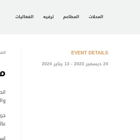
المحلات
المطاعم
ترفيه
الفعاليات
EVENT DETAILS
الصف
24 ديسمبر 2023 - 13 يناير 2024
م
انط
وال
عال
است