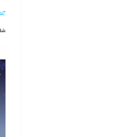
*تط
شار