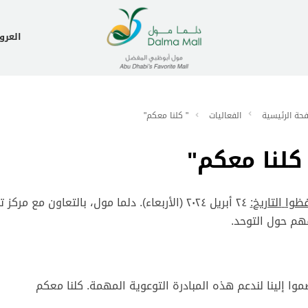
العر
حة الرئيسية
الفعاليات
" كلنا معكم"
كلنا معكم"
ظوا
التاريخ
:
٢٤ أبريل ٢٠٢٤ (الأربعاء). دلما مول، بالتعاون 
هم حول التوحد.
موا إلينا لندعم هذه المبادرة التوعوية المهمة. كلنا معكم