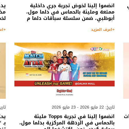
انضموا إلينا لخوض تجربة جري داخلية
يدع
ممتعة ومليئة بالحماس في دلما مول،
مذه
أبوظبي، ضمن سلسلة سباقات دلما م
لخم
+اعرف المزيد
+اع
تاريخ: 22 مايو 2026 - 23 مايو 2026
تاريخ: 15 مايو 2026
ت
انضموا إلينا في تجربة Topps مليئة
يحت
بالحماس في الردهة المركزية بدلما مول،